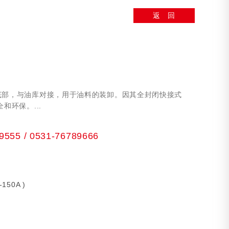
返 回
底部，与油库对接，用于油料的装卸。因其全封闭快接式
和环保。...
55 / 0531-76789666
50A )